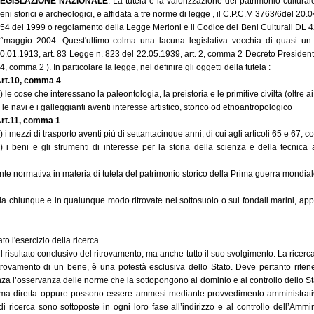
LEGISLAZIONE NAZIONALE
. La tutela e la valorizzazione del patrimonio cultural
eni storici e archeologici, e affidata a tre norme di legge , il C.P.C.M 3763/6del 20
54 del 1999 o regolamento della Legge Merloni e il Codice dei Beni Culturali DL 4
°maggio 2004. Quest'ultimo colma una lacuna legislativa vecchia di quasi un
0.01.1913, art. 83 Legge n. 823 del 22.05.1939, art. 2, comma 2 Decreto President
4, comma 2 ). In particolare la legge, nel definire gli oggetti della tutela :
rt.10, comma 4
) le cose che interessano la paleontologia, la preistoria e le primitive civiltà (oltre a
) le navi e i galleggianti aventi interesse artistico, storico od etnoantropologico
rt.11, comma 1
) i mezzi di trasporto aventi più di settantacinque anni, di cui agli articoli 65 e 67,
) i beni e gli strumenti di interesse per la storia della scienza e della tecnica 
gente normativa in materia di tutela del patrimonio storico della Prima guerra mondial
, da chiunque e in qualunque modo ritrovate nel sottosuolo o sui fondali marini, ap
o l'esercizio della ricerca
 risultato conclusivo del ritrovamento, ma anche tutto il suo svolgimento. La ricerca 
itrovamento di un bene, è una potestà esclusiva dello Stato. Deve pertanto riteners
za l’osservanza delle norme che la sottopongono al dominio e al controllo dello Sta
orma diretta oppure possono essere ammesi mediante provvedimento amministrativo
di ricerca sono sottoposte in ogni loro fase all’indirizzo e al controllo dell’Ammi