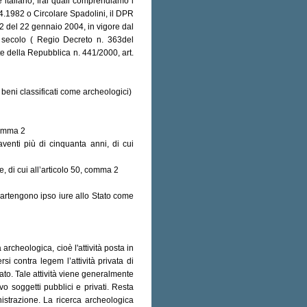
e italiano, frai quali comprendiamo i
.04.1982 o Circolare Spadolini, il DPR
2 del 22 gennaio 2004, in vigore dal
 secolo ( Regio Decreto n. 363del
e della Repubblica n. 441/2000, art.
i beni classificati come archeologici)
 comma 2
aventi più di cinquanta anni, di cui
e, di cui all’articolo 50, comma 2
partengono ipso iure allo Stato come
archeologica, cioè l'attività posta in
i contra legem l’attività privata di
to. Tale attività viene generalmente
 soggetti pubblici e privati. Resta
nistrazione. La ricerca archeologica