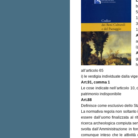
b
5
1
3
1
A
a
i
A
g
h
all’articolo 65
i) le vestigia individuate dalla vi
Art.91, comma 1
Le cose indicate nell’articolo 10
patrimonio indisponibile
Art.88
Definisce come esclusivo dello Stat
La normativa regola non soltanto il
essere dall’uomo finalizzata al r
ricerca archeologica compiuta sen
svolta dall’Amministrazione in f
comunque inteso che le attiviità 