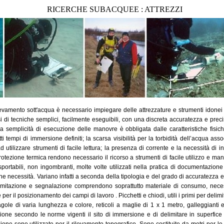
RICERCHE SUBACQUEE : ATTREZZI
evamento sott'acqua è necessario impiegare delle attrezzature e strumenti idonei a
i tecniche semplici, facilmente eseguibili, con una discreta accuratezza e preci
a semplicità di esecuzione delle manovre è obbligata dalle caratteristiche fisich
i tempi di immersione definiti; la scarsa visibilità per la torbidità dell’acqua asso
 utilizzare strumenti di facile lettura; la presenza di corrente e la necessità di
 protezione termica rendono necessario il ricorso a strumenti di facile utilizzo e m
sportabili, non ingombranti, molte volte utilizzati nella pratica di documentazione 
che necessità. Variano infatti a seconda della tipologia e del grado di accuratezza e
delimitazione e segnalazione comprendono soprattutto materiale di consumo, neces
per il posizionamento dei campi di lavoro . Picchetti e chiodi, utili i primi per delim
gole di varia lunghezza e colore, reticoli a maglie di 1 x 1 metro, galleggianti 
ne secondo le norme vigenti il sito di immersione e di delimitare in superfice l